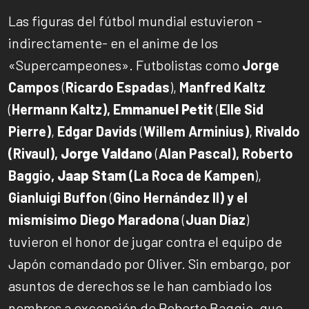
Las figuras del fútbol mundial estuvieron -
indirectamente- en el anime de los
«Supercampeones». Futbolistas como
Jorge
Campos
(
Ricardo Espadas
),
Manfred Kaltz
(
Hermann Kaltz), E
mmanuel Petit
(
Elle Sid
Pierre)
,
Edgar Davids
(
Willem Arminius)
,
Rivaldo
(Rivaul),
Jorge Valdano
(
Alan Pascal), Roberto
Baggio,
Jaap Stam
(La Roca de Kampen
),
Gianluigi Buffon
(
Gino Hernández II) y el
mismísimo Diego Maradona
(
Juan Díaz
)
tuvieron el honor de jugar contra el equipo de
Japón comandado por Oliver. Sin embargo, por
asuntos de derechos se le han cambiado los
nombres a excepción de Roberto Baggio, que