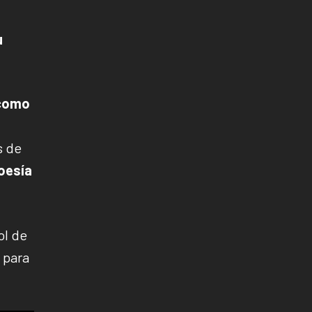
u
 como
 de
poesía
ol de
 para