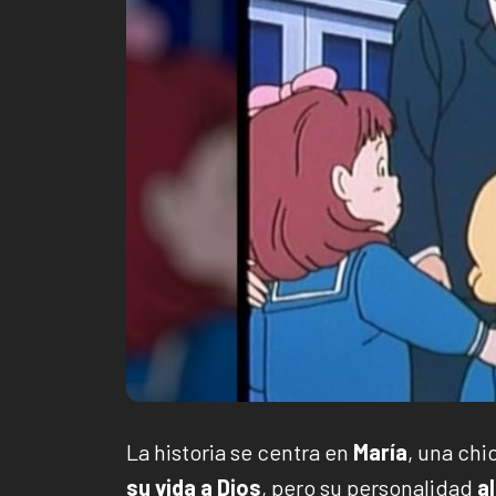
La historia se centra en
María
, una ch
su vida a Dios
, pero su personalidad
a