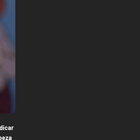
dicar
abeza