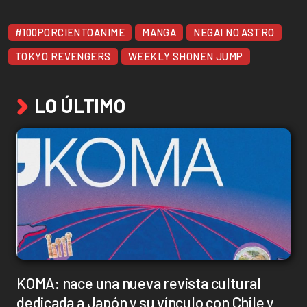
#100PORCIENTOANIME
MANGA
NEGAI NO ASTRO
TOKYO REVENGERS
WEEKLY SHONEN JUMP
LO ÚLTIMO
KOMA: nace una nueva revista cultural
dedicada a Japón y su vínculo con Chile y