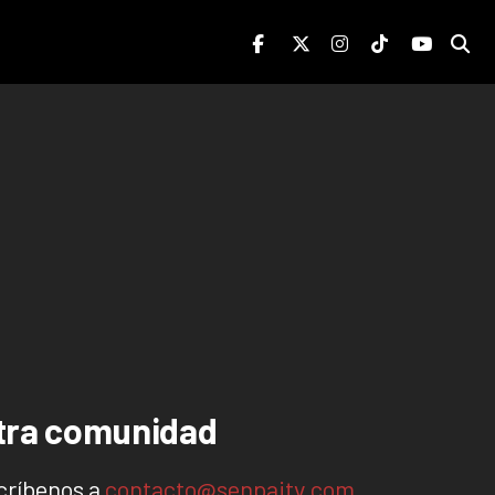
stra comunidad
scríbenos a
contacto@senpaitv.com