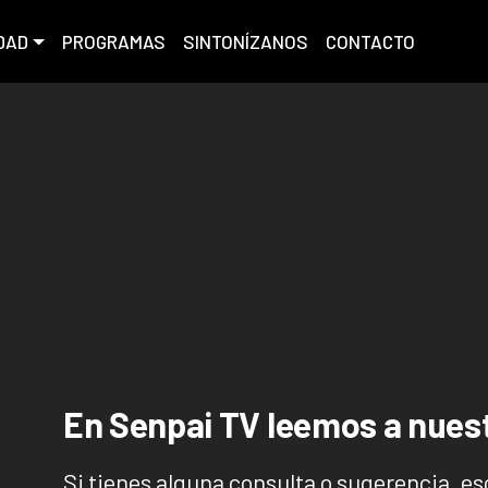
DAD
PROGRAMAS
SINTONÍZANOS
CONTACTO
En Senpai TV leemos a nue
Si tienes alguna consulta o sugerencia, e