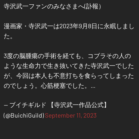
寺沢武一ファンのみなさまへ(訃報）
漫画家・寺沢武一は2023年9月8日に永眠しまし
た。
3度の脳腫瘍の手術を経ても、コブラその人の
ような生命力で生き抜いてきた寺沢武一でした
が、今回は本人も不意打ちを食らってしまった
のでしょう。心筋梗塞でした。…
— ブイチギルド 【寺沢武一作品公式】
(@BuichiGuild)
September 11, 2023