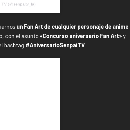
i TV (@senpaitv_la)
viarnos
un Fan Art de cualquier personaje de anime
o, con el asunto
«Concurso aniversario Fan Art»
y
el hashtag
#AniversarioSenpaiTV