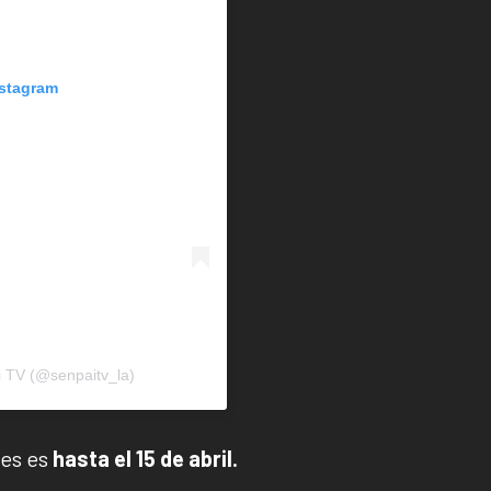
nstagram
i TV (@senpaitv_la)
les es
hasta el 15 de abril.