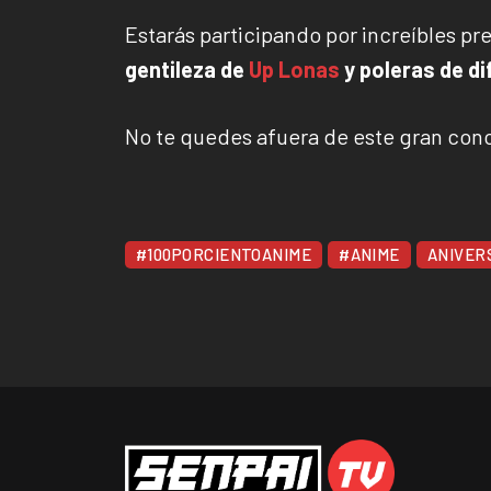
Estarás participando por increíbles pr
gentileza de
Up Lonas
y poleras de d
No te quedes afuera de este gran con
#100PORCIENTOANIME
#ANIME
ANIVER