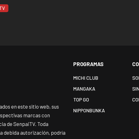
 TV
PROGRAMAS
CO
MICHI CLUB
SO
MANGAKA
SI
TOP GO
CO
dos en este sitio web, sus
NIPPONBUNKA
espectivas marcas con
ncia de SenpaiTV. Toda
 la debida autorización, podría