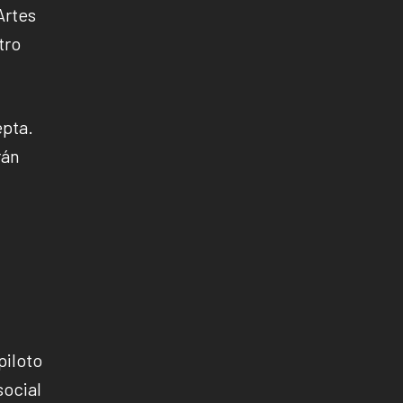
Artes
tro
epta.
rán
piloto
social