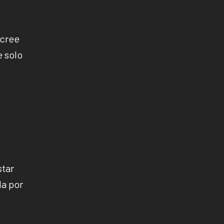
 cree
e solo
star
da por