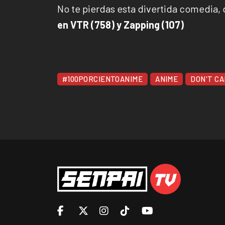
No te pierdas esta divertida comedia, d
en VTR (758) y Zapping (107)
#100PORCIENTOANIME
ANIME
DON'T CA