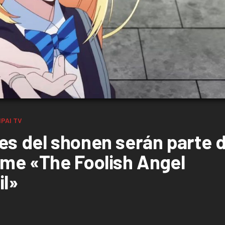
PAI TV
es del shonen serán parte d
ime «The Foolish Angel
il»