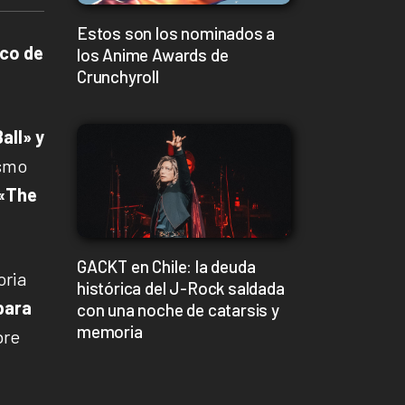
Estos son los nominados a
nco de
los Anime Awards de
Crunchyroll
all» y
ismo
 «The
GACKT en Chile: la deuda
oria
histórica del J-Rock saldada
para
con una noche de catarsis y
memoria
bre