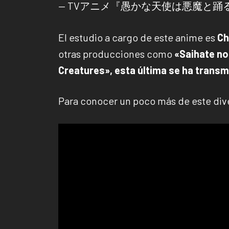
— TVアニメ『愚かな天使は悪魔と踊る』公式
El estudio a cargo de este anime es
Ch
otras producciones como
«Saihate no 
Creatures», esta última se ha transm
Para conocer un poco más de este diver