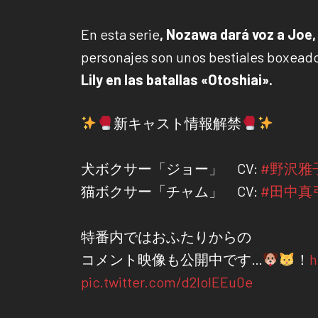
En esta serie
, Nozawa dará voz a Joe
personajes son unos bestiales boxead
Lily en las batallas «Otoshiai».
新キャスト情報解禁
犬ボクサー「ジョー」 CV:
#野沢雅
猫ボクサー「チャム」 CV:
#田中真
特番内ではおふたりからの
コメント映像も公開中です…
！
h
pic.twitter.com/d2IolEEu0e