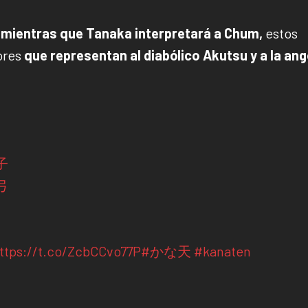
, mientras que Tanaka interpretará a Chum,
estos
ores
que representan al diabólico Akutsu y a la ang
子
弓
ttps://t.co/ZcbCCvo77P
#かな天
#kanaten