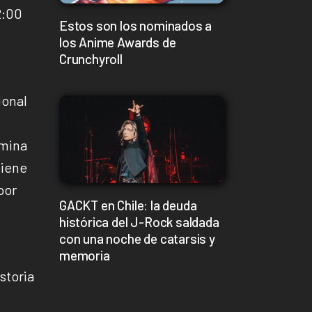
2:00
Estos son los nominados a
los Anime Awards de
Crunchyroll
ional
rmina
tiene
por
GACKT en Chile: la deuda
histórica del J-Rock saldada
con una noche de catarsis y
memoria
storia