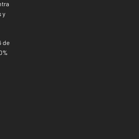
ntra
 y
6 de
00%