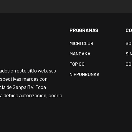
PROGRAMAS
CO
MICHI CLUB
SO
MANGAKA
SI
TOP GO
CO
dos en este sitio web, sus
NIPPONBUNKA
espectivas marcas con
ncia de SenpaiTV. Toda
 la debida autorización, podría