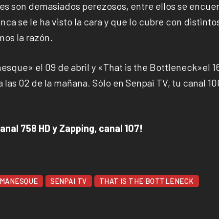
es son demasiados perezosos, entre ellos se encue
a se le ha visto la cara y que lo cubre con distintos
mos la razón.
esque» el 09 de abril y «That is the Bottleneck»el 1
s a las 02 de la mañana. Sólo en Senpai TV, tu canal 1
anal 758 HD y Zapping, canal 107!
OMANESQUE
SENPAI TV
THAT IS THE BOTTLENECK