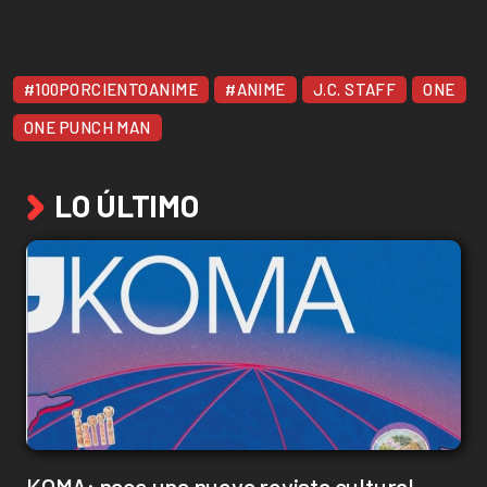
#100PORCIENTOANIME
#ANIME
J.C. STAFF
ONE
ONE PUNCH MAN
LO ÚLTIMO
KOMA: nace una nueva revista cultural