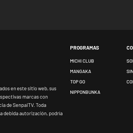
PROGRAMAS
CO
MICHI CLUB
SO
MANGAKA
SI
TOP GO
CO
dos en este sitio web, sus
NIPPONBUNKA
espectivas marcas con
ncia de SenpaiTV. Toda
 la debida autorización, podría