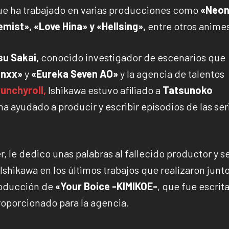
que ha trabajado en varias producciones como
«Neo
mist», «Love Hina» y «Hellsing»,
entre otros anime
su Sakai,
conocido investigador de escenarios que
anxx»
y
«Eureka Seven AO»
y la agencia de talentos
unchyroll,
Ishikawa estuvo afiliado a
Tatsunoko
 ha ayudado a producir y escribir episodios de las ser
, le dedico unas palabras al fallecido productor y s
Ishikawa en los últimos trabajos que realizaron junto
roducción de
«Your Boice -KIMIKOE-
, que fue escrit
roporcionado para la agencia.