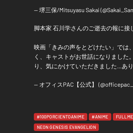
— 堺三保/Mitsuyasu Sakai (@Sakai_Sa
脚本家 石川学さんのご逝去の報に接
映画「きみの声をとどけたい」では
く、キャストがお世話になりました。
り、気にかけていただきました…あ
— オフィスPAC【公式】 (@officepac_
#100PORCIENTOANIME
#ANIME
FULLME
NEON GENESIS EVANGELION