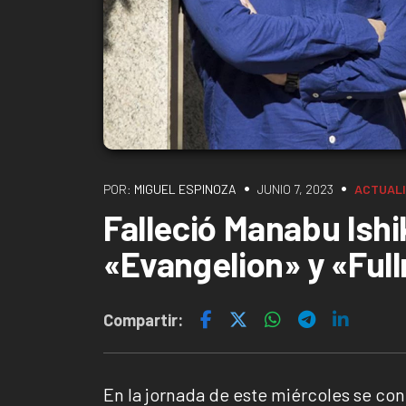
•
•
POR:
MIGUEL ESPINOZA
JUNIO 7, 2023
ACTUAL
Falleció Manabu Ish
«Evangelion» y «Ful
Compartir:
En la jornada de este miércoles se con