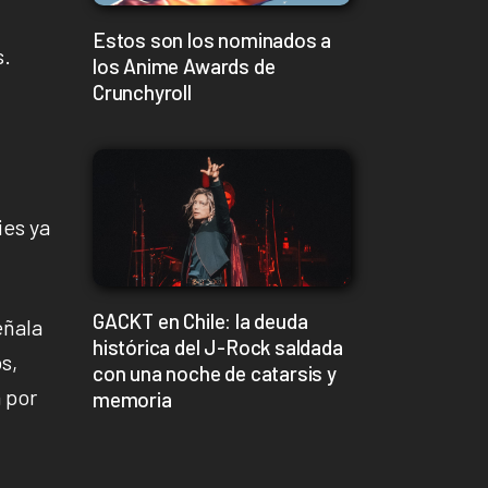
n
Estos son los nominados a
s.
los Anime Awards de
Crunchyroll
ies ya
GACKT en Chile: la deuda
eñala
histórica del J-Rock saldada
s,
con una noche de catarsis y
a por
memoria