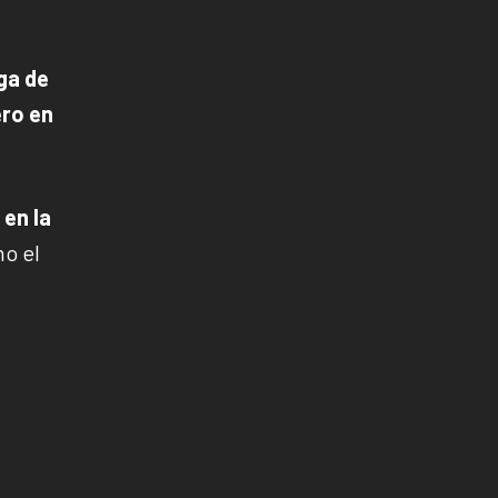
ga de
ero en
 en la
o el