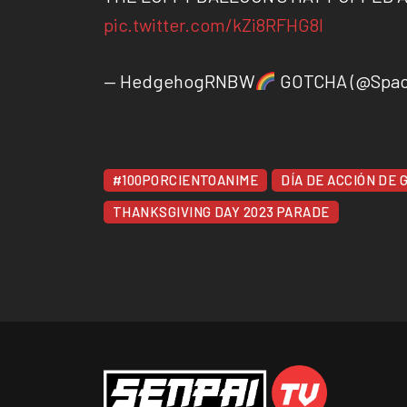
pic.twitter.com/kZi8RFHG8I
— HedgehogRNBW
GOTCHA (@Spac
#100PORCIENTOANIME
DÍA DE ACCIÓN DE 
THANKSGIVING DAY 2023 PARADE