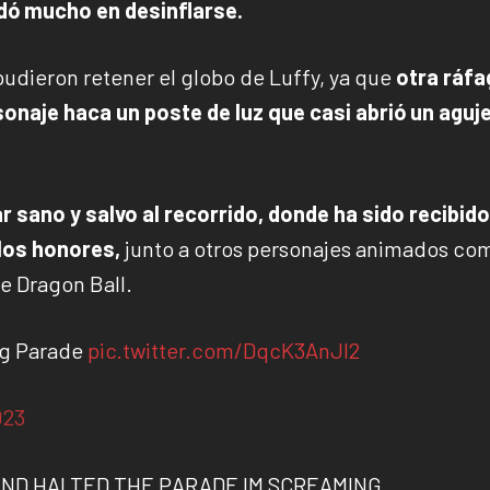
dó mucho en desinflarse.
pudieron retener el globo de Luffy, ya que
otra ráfa
onaje haca un poste de luz que casi abrió un aguj
r sano y salvo al recorrido, donde ha sido recibido
 los honores,
junto a otros personajes animados com
e Dragon Ball.
ng Parade
pic.twitter.com/DqcK3AnJl2
023
AND HALTED THE PARADE IM SCREAMING