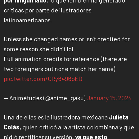
por ningún lado
, lo que también ha generado
críticas por parte de ilustradores
latinoamericanos.
Unless she changed names or isn't credited for
some reason she didn't lol
Full animation credits for reference (there are
two foreigners but none match her name)
pic.twitter.com/CRy6496pED
— Animétudes (@anime_gaku)
January 15, 2024
Una de ellas es la ilustradora mexicana
Julieta
Colás,
quien criticó a la artista colombiana y que
pidió rectificar su versión,
ya que esto