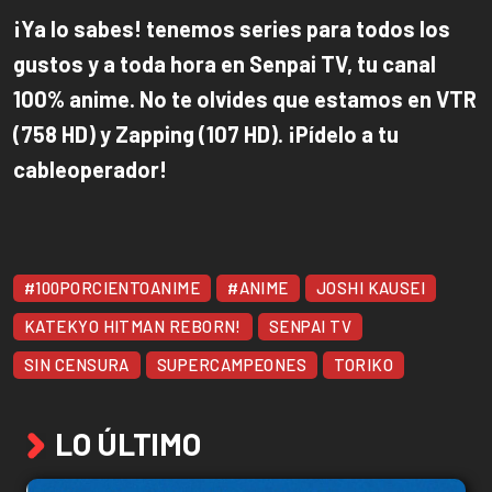
¡Ya lo sabes! tenemos series para todos los
gustos y a toda hora en Senpai TV, tu canal
100% anime. No te olvides que estamos en VTR
(758 HD) y Zapping (107 HD). ¡Pídelo a tu
cableoperador!
#100PORCIENTOANIME
#ANIME
JOSHI KAUSEI
KATEKYO HITMAN REBORN!
SENPAI TV
SIN CENSURA
SUPERCAMPEONES
TORIKO
LO ÚLTIMO