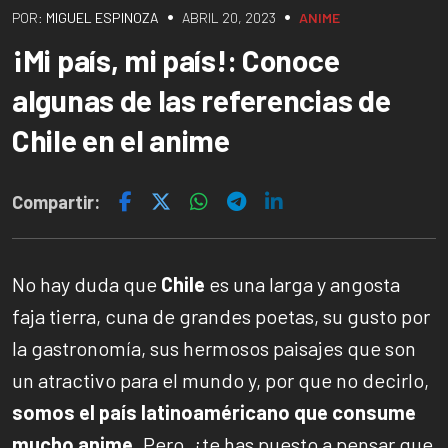
•
•
POR:
MIGUEL ESPINOZA
ABRIL 20, 2023
ANIME
¡Mi país, mi país!: Conoce
algunas de las referencias de
Chile en el anime
Compartir:
No hay duda que
Chile
es una larga y angosta
faja tierra, cuna de grandes poetas, su gusto por
la gastronomía, sus hermosos paisajes que son
un atractivo para el mundo y, por que no decirlo,
somos el país latinoaméricano que consume
mucho anime
. Pero, ¿te has puesto a pensar que