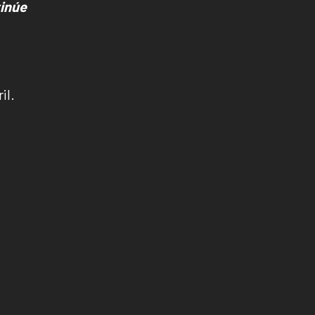
tinúe
il.