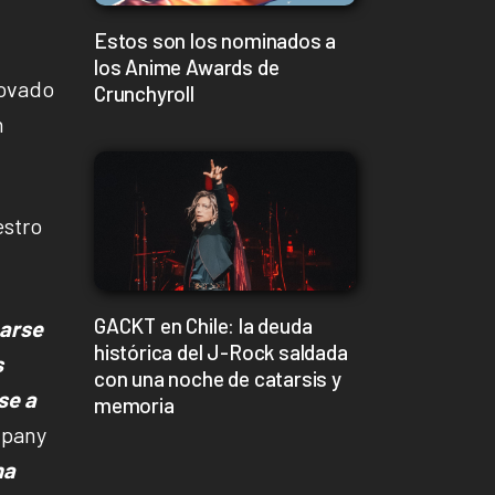
Estos son los nominados a
los Anime Awards de
novado
Crunchyroll
n
estro
GACKT en Chile: la deuda
carse
histórica del J-Rock saldada
s
con una noche de catarsis y
se a
memoria
mpany
ha