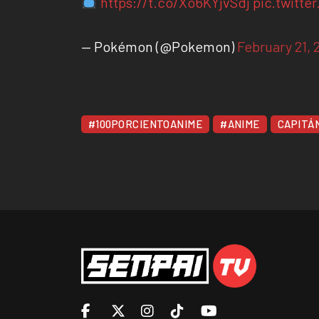
https://t.co/Xo6KYjvSdj
pic.twitt
— Pokémon (@Pokemon)
February 21, 
#100PORCIENTOANIME
#ANIME
CAPITÁ