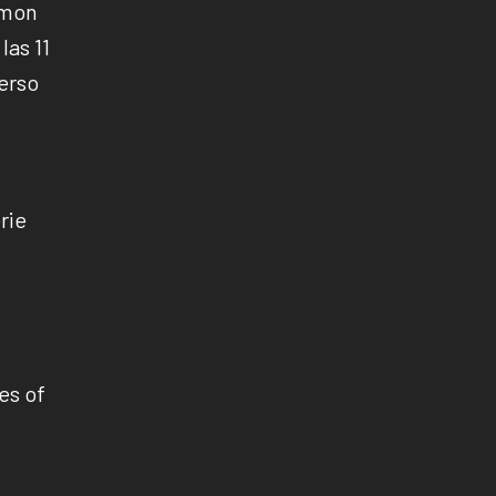
émon
las 11
verso
rie
es of