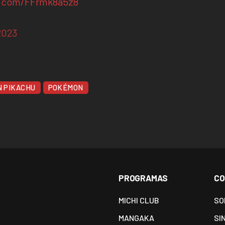
er.com/FFrmk8a5z8
2023
N PIKACHU
POKÉMON
PROGRAMAS
CO
MICHI CLUB
SO
MANGAKA
SI