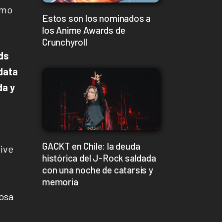
omo
Estos son los nominados a
los Anime Awards de
Crunchyroll
ds
 data
a y
GACKT en Chile: la deuda
live
histórica del J-Rock saldada
con una noche de catarsis y
memoria
mosa