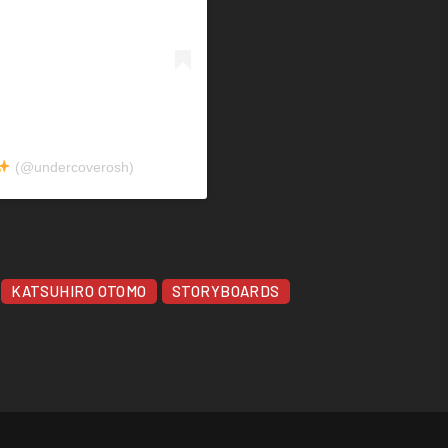
(@undercoverosh)
KATSUHIRO OTOMO
STORYBOARDS