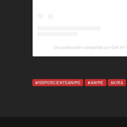
Una publicación compartida por Osh ®⚡︎
#100PORCIENTOANIME
#ANIME
AKIRA