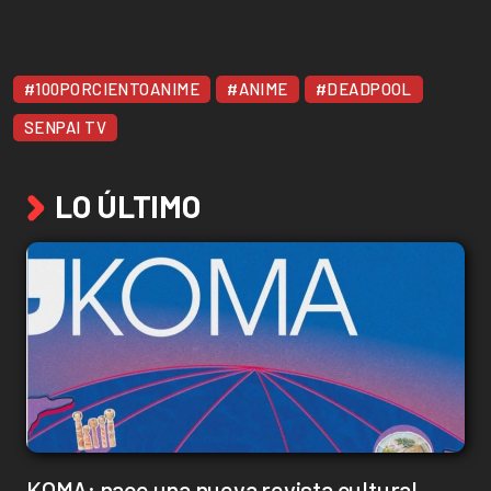
#100PORCIENTOANIME
#ANIME
#DEADPOOL
SENPAI TV
LO ÚLTIMO
KOMA: nace una nueva revista cultural