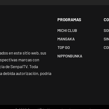
PROGRAMAS
CO
MICHI CLUB
SO
MANGAKA
SI
TOP GO
CO
dos en este sitio web, sus
NIPPONBUNKA
espectivas marcas con
ncia de SenpaiTV. Toda
 la debida autorización, podría