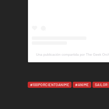
Una publicación compartida por The Geek Orc
#100PORCIENTOANIME
#ANIME
SAILOR