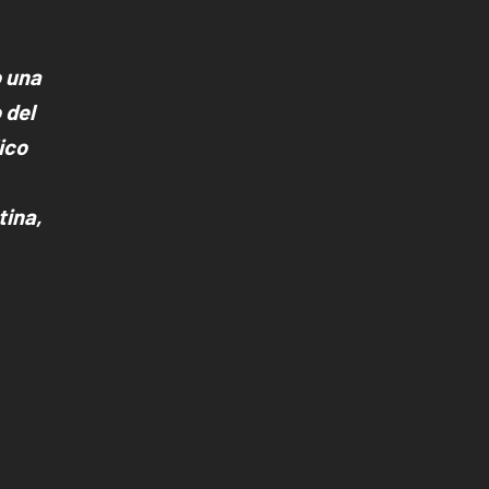
o una
 del
ico
tina,