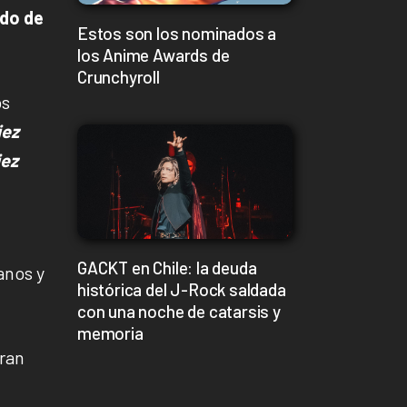
ido de
Estos son los nominados a
los Anime Awards de
Crunchyroll
os
iez
iez
GACKT en Chile: la deuda
anos y
histórica del J-Rock saldada
con una noche de catarsis y
memoria
gran