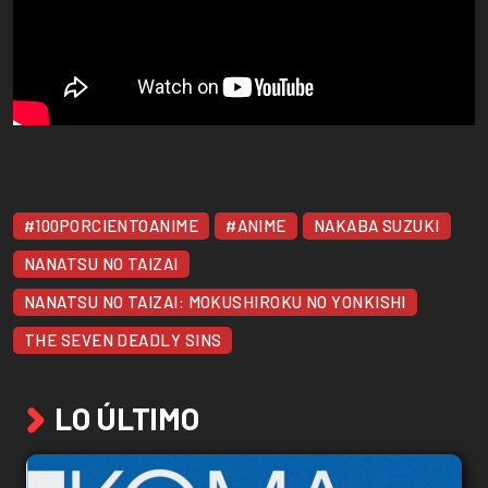
#100PORCIENTOANIME
#ANIME
NAKABA SUZUKI
NANATSU NO TAIZAI
NANATSU NO TAIZAI: MOKUSHIROKU NO YONKISHI
THE SEVEN DEADLY SINS
LO ÚLTIMO