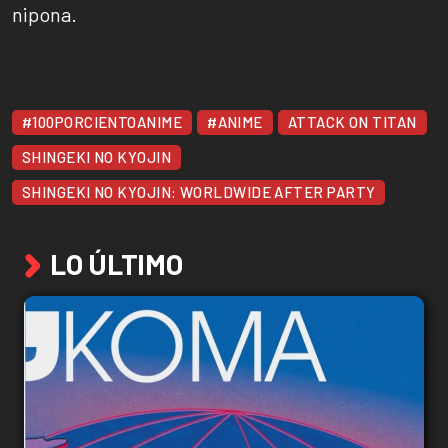
nipona.
#100PORCIENTOANIME
#ANIME
ATTACK ON TITAN
SHINGEKI NO KYOJIN
SHINGEKI NO KYOJIN: WORLDWIDE AFTER PARTY
LO ÚLTIMO