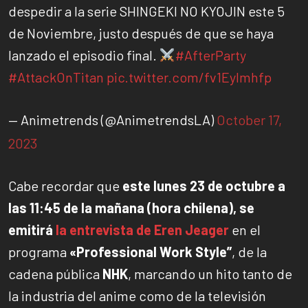
despedir a la serie SHINGEKI NO KYOJIN este 5
de Noviembre, justo después de que se haya
lanzado el episodio final.
#AfterParty
#AttackOnTitan
pic.twitter.com/fv1EyImhfp
— Animetrends (@AnimetrendsLA)
October 17,
2023
Cabe recordar que
este lunes 23 de octubre a
las 11:45 de la mañana (hora chilena), se
emitirá
la entrevista de Eren Jeager
en el
programa
«Professional Work Style”
, de la
cadena pública
NHK
, marcando un hito tanto de
la industria del anime como de la televisión