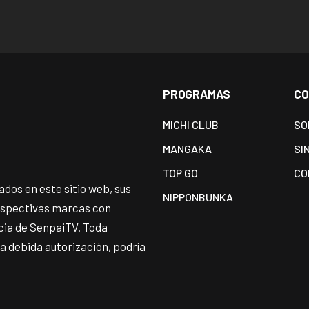
PROGRAMAS
CO
MICHI CLUB
SO
MANGAKA
SI
TOP GO
CO
dos en este sitio web, sus
NIPPONBUNKA
espectivas marcas con
ncia de SenpaiTV. Toda
 la debida autorización, podría