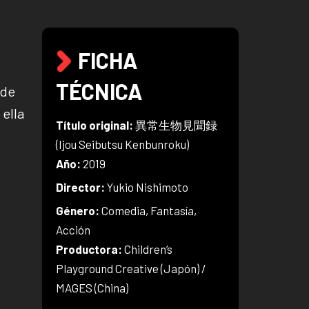
FICHA
TÉCNICA
ide
 ella
Título original:
異常生物見聞録
(Ijou Seibutsu Kenbunroku)
Año:
2019
Director:
Yukio Nishimoto
Género:
Comedia, Fantasía,
Acción
Productora:
Children’s
Playground Creative (Japón) /
MAGES (China)