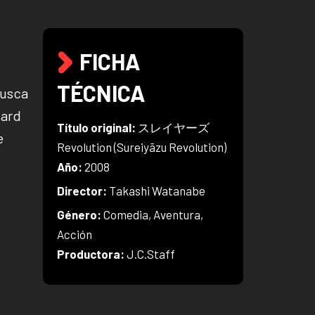
FICHA
TÉCNICA
busca
gard
Título original:
スレイヤーズ
e
Revolution (Sureiyāzu Revolution)
Año:
2008
Director:
Takashi Watanabe
Género:
Comedia, Aventura,
Acción
Productora:
J.C.Staff