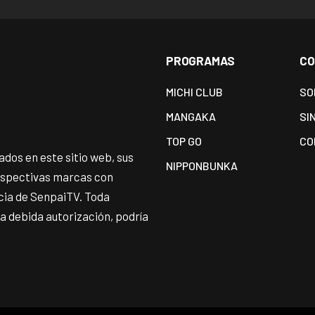
PROGRAMAS
CO
MICHI CLUB
SO
MANGAKA
SI
TOP GO
CO
dos en este sitio web, sus
NIPPONBUNKA
espectivas marcas con
ncia de SenpaiTV. Toda
 la debida autorización, podría