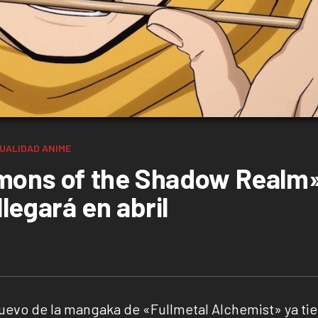
UALIDAD
ANIME
emons of the Shadow Realm
legará en abril
evo de la mangaka de «Fullmetal Alchemist» ya ti