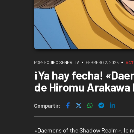
•
•
POR:
EQUIPO SENPAI TV
FEBRERO 2, 2026
ACT
¡Ya hay fecha! «Da
de Hiromu Arakawa l
Compartir:
«Daemons of the Shadow Realm», lo nu