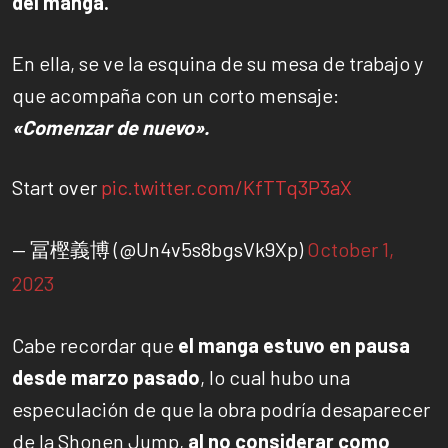
del manga.
En ella, se ve la esquina de su mesa de trabajo y
que acompaña con un corto mensaje:
«Comenzar de nuevo».
Start over
pic.twitter.com/KfTTq3P3aX
— 冨樫義博 (@Un4v5s8bgsVk9Xp)
October 1,
2023
Cabe recordar que
el manga estuvo en pausa
desde marzo pasado
, lo cual hubo una
especulación de que la obra podría desaparecer
de la Shonen Jump,
al no considerar como