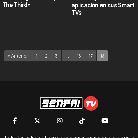
The Third»
aplicación en sus Smart
TVs
« Anterior
1
2
3
…
16
17
18
Todos los videos, shows y programas mencionados en este