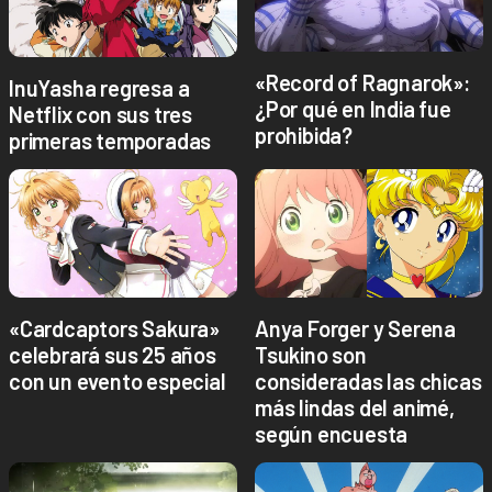
«Record of Ragnarok»:
InuYasha regresa a
¿Por qué en India fue
Netflix con sus tres
prohibida?
primeras temporadas
«Cardcaptors Sakura»
Anya Forger y Serena
celebrará sus 25 años
Tsukino son
con un evento especial
consideradas las chicas
más lindas del animé,
según encuesta