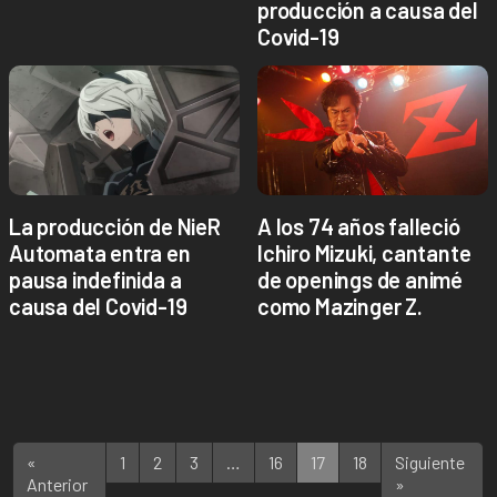
producción a causa del
Covid-19
La producción de NieR
A los 74 años falleció
Automata entra en
Ichiro Mizuki, cantante
pausa indefinida a
de openings de animé
causa del Covid-19
como Mazinger Z.
«
1
2
3
…
16
17
18
Siguiente
Anterior
»