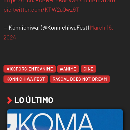
pic.twitter.com/KTW2aQwz9T
— Konnichiwa! (@KonnichiwaFest)
March 16,
2024
#100PORCIENTOANIME
#ANIME
CINE
KONNICHIWA FEST
RASCAL DOES NOT DREAM
LO ÚLTIMO