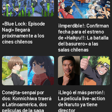
«Blue Lock: Episode
¡Imperdible!: Confirman
Nagi» llegará
fecha para el estreno
próximamente a los
de «Haikyu!!: La batalla
cines chilenos
del basurero» a las
salas chilenas
Conejita-senpai por
¡Llegó el más perrón!:
dos: Konnichiwa traerá
La película live-action
a Latinoamérica, dos
de Naruto ya tiene
películas de la saga
director