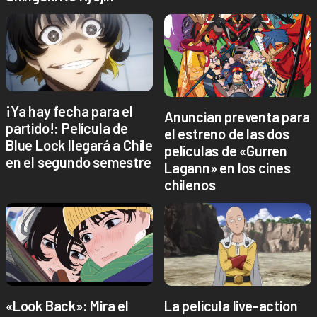
¡Ya hay fecha para el
Anuncian preventa para
partido!: Película de
el estreno de las dos
Blue Lock llegará a Chile
películas de «Gurren
en el segundo semestre
Lagann» en los cines
chilenos
«Look Back»: Mira el
La película live-action