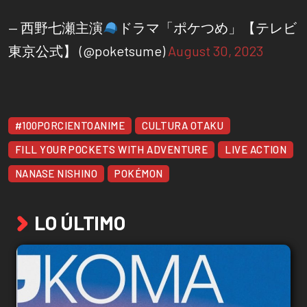
— 西野七瀬主演
ドラマ「ポケつめ」【テレビ
東京公式】 (@poketsume)
August 30, 2023
#100PORCIENTOANIME
CULTURA OTAKU
FILL YOUR POCKETS WITH ADVENTURE
LIVE ACTION
NANASE NISHINO
POKÉMON
LO ÚLTIMO