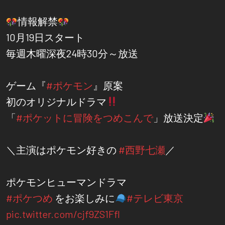
情報解禁
10月19日スタート
毎週木曜深夜24時30分～放送
ゲーム『
#ポケモン
』原案
初のオリジナルドラマ
「
#ポケットに冒険をつめこんで
」放送決定
＼主演はポケモン好きの
#西野七瀬
／
ポケモンヒューマンドラマ
#ポケつめ
をお楽しみに
#テレビ東京
pic.twitter.com/cjf9ZS1Ffl