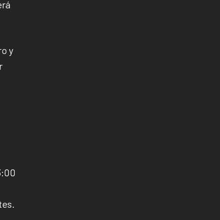
erá
ro y
r
3:00
tes.