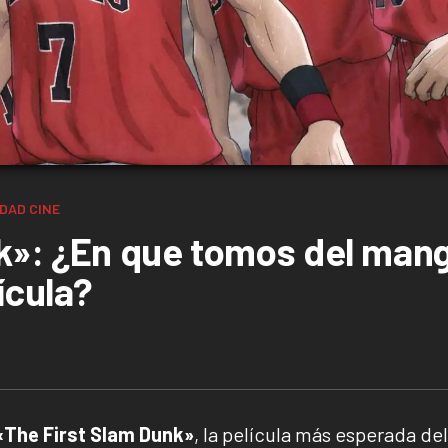
IDAD
CINE
k»: ¿En que tomos del man
ícula?
«The First Slam Dunk»
, la película más esperada de