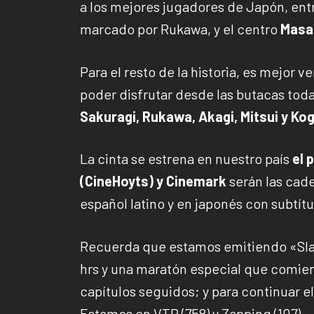
a los mejores jugadores de Japón, ent
marcado por Rukawa, y el centro
Masas
Para el resto de la historia, es mejor v
poder disfrutar desde las butacas tod
Sakuragi, Rukawa, Akagi, Mitsui y Ko
La cinta se estrena en nuestro país
el 
(CineHoyts) y Cinemark
serán las cade
español latino y en japonés con subtítu
Recuerda que estamos emitiendo «Slam
hrs y una maratón especial que comienz
capítulos seguidos; y para continuar el
Estamos en VTR (758) y Zapping (107)