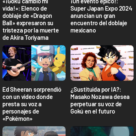
«¡Gokú cambió mi
¡Un evento épico!:
vida!»: Elenco de
Super Japan Expo 2024
doblaje de «Dragon
anuncian un gran
Ball» expresaron su
encuentro del doblaje
tristeza por la muerte
mexicano
de Akira Toriyama
Ed Sheeran sorprendió
¿Sustituida por IA?:
con un video donde
Masako Nozawa desea
presta su voz a
perpetuar su voz de
personajes de
Gokú en el futuro
«Pokémon»