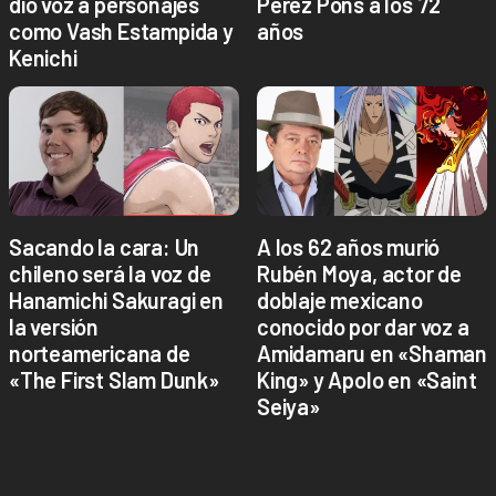
dio voz a personajes
Pérez Pons a los 72
como Vash Estampida y
años
Kenichi
Sacando la cara: Un
A los 62 años murió
chileno será la voz de
Rubén Moya, actor de
Hanamichi Sakuragi en
doblaje mexicano
la versión
conocido por dar voz a
norteamericana de
Amidamaru en «Shaman
«The First Slam Dunk»
King» y Apolo en «Saint
Seiya»